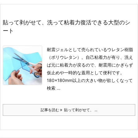
貼って剥がせて、洗って粘着力復活できる大型のシ
ート
耐震ジェルとして売られているウレタン樹脂
（ポリウレタン）。
自己粘着力が有り、洗え
ば元に粘着力が戻るので、耐震用にかぎらず
仮止めや一時的な蓋用として便利です。
180×180mm以上の大きい物が欲しくなって
検索 ...
記事を読む
貼って剥がせて、 ...