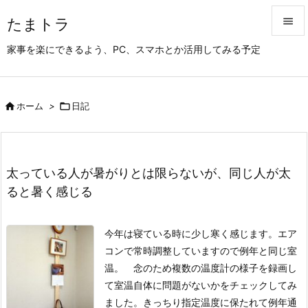
たまトラ


家事を楽にできるよう、PC、スマホとか活用してみる予定
メニュ

サイド

ホーム
>

日記

前へ

次へ
太っている人が暑がりとは限らないが、同じ人が太

ると暑く感じる
検索
今年は寝ている時に少し寒く感じます。エア
コンで常時調整していますので例年と同じ室
温。 念のため複数の温度計の様子を録画し
て室温自体に問題がないかをチェックしてみ
ました。きっちり指定温度に保たれて例年通