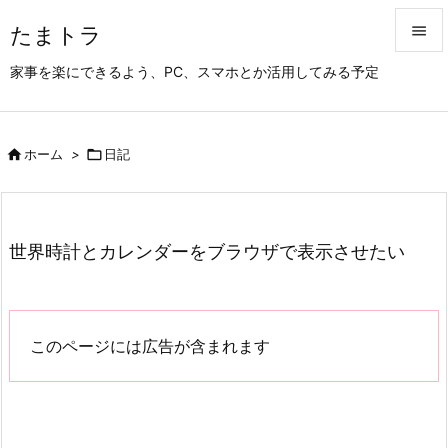
たまトラ


家事を楽にできるよう、PC、スマホとか活用してみる予定
メニュ

サイド

ホーム
>

日記

前へ

次へ
世界時計とカレンダーをブラウザで表示させたい

検索
このページには広告が含まれます