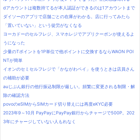
dアカウントは複数持てるが本人認証ができるのは1アカウントまで
ダイソーのアプリで店舗ごとの在庫がわかる。店に行ってみたら
「置いていない」という徒労がなくなる
ヨーカドーのセルフレジ、スマホレジでアプリクーポンが使えるよ
うになった
少量のTポイントを1P単位で他ポイントに交換するならWAON POI
NTが簡単
イオンのセミセルフレジで「かながわペイ」を使うときは店員さん
の補助が必要
auじぶん銀行の他行振込制限が厳しい。頻繁に変更される制限・解
除の確認方法
povoのeSIMからSIMカード切り替えには再度eKYC必要
2023年9～10月 PayPayにPayPay銀行からチャージで500P。202
3年にチャージしていない人もれなく