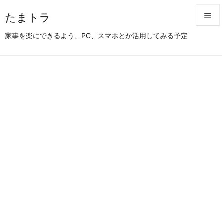
たまトラ


家事を楽にできるよう、PC、スマホとか活用してみる予定
メニュ

サイド

前へ

次へ

検索