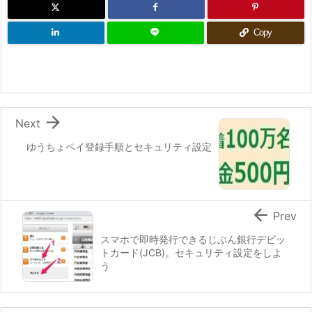
Copy

Next
ゆうちょペイ登録手順とセキュリティ設定

Prev
スマホで即時発行できるじぶん銀行デビッ
トカード(JCB)。セキュリティ設定をしよ
う