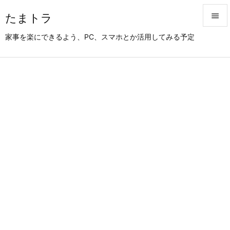
たまトラ


家事を楽にできるよう、PC、スマホとか活用してみる予定
メニュ

サイド

前へ

次へ

検索