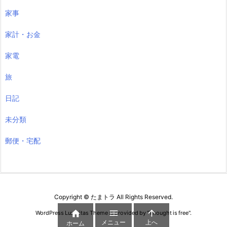
家事
家計・お金
家電
旅
日記
未分類
郵便・宅配
Copyright ©
たまトラ
All Rights Reserved.



WordPress Luxeritas Theme is provided by "
Thought is free
".
メニュー
上へ
ホーム