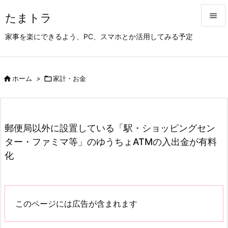
たまトラ


家事を楽にできるよう、PC、スマホとか活用してみる予定
メニュ

サイド

ホーム
>

家計・お金

前へ

次へ
郵便局以外に設置している「駅・ショッピングセン

ター・ファミマ等」のゆうちょATMの入出金が有料
検索
化
このページには広告が含まれます