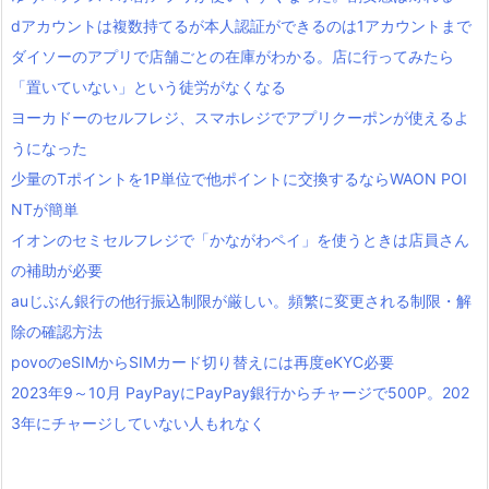
dアカウントは複数持てるが本人認証ができるのは1アカウントまで
ダイソーのアプリで店舗ごとの在庫がわかる。店に行ってみたら
「置いていない」という徒労がなくなる
ヨーカドーのセルフレジ、スマホレジでアプリクーポンが使えるよ
うになった
少量のTポイントを1P単位で他ポイントに交換するならWAON POI
NTが簡単
イオンのセミセルフレジで「かながわペイ」を使うときは店員さん
の補助が必要
auじぶん銀行の他行振込制限が厳しい。頻繁に変更される制限・解
除の確認方法
povoのeSIMからSIMカード切り替えには再度eKYC必要
2023年9～10月 PayPayにPayPay銀行からチャージで500P。202
3年にチャージしていない人もれなく