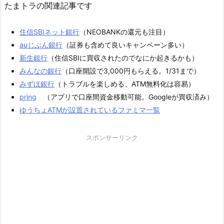
たまトラの関連記事です
住信SBIネット銀行
（NEOBANKの還元も注目）
auじぶん銀行
（証券も含めて良いキャンペーン多い）
新生銀行
（住信SBIに買収されたのでなにか起きるかも）
みんなの銀行
（口座開設で3,000円もらえる。1/31まで）
みずほ銀行
（トラブルを楽しめる、ATM無料化は容易）
pring
（アプリで口座間資金移動可能。Googleが買収済み）
ゆうちょATMが設置されているファミマ一覧
スポンサーリンク