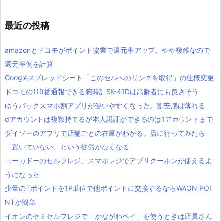
最近の投稿
amazonとドコモがポイント協業で還元率アップ。やや複雑なので
還元率例を計算
Googleスプレッドシート「このセルへのリンクを取得」の仕様変更
ドコモの119番通報できる腕時計SK-41Dは高齢者にも良さそう
ゆうパックスマホ割アプリが使いやすくなった。割安感は薄れる
dアカウントは複数持てるが本人認証ができるのは1アカウントまで
ダイソーのアプリで店舗ごとの在庫がわかる。店に行ってみたら
「置いていない」という徒労がなくなる
ヨーカドーのセルフレジ、スマホレジでアプリクーポンが使えるよ
うになった
少量のTポイントを1P単位で他ポイントに交換するならWAON POI
NTが簡単
イオンのセミセルフレジで「かながわペイ」を使うときは店員さん