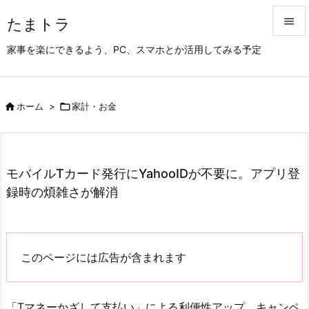
たまトラ


家事を楽にできるよう、PC、スマホとか活用してみる予定
メニュ

サイド

ホーム
>

家計・お金

前へ

次へ
モバイルTカード発行にYahooIDが不要に。アプリ登

録時の煩雑さが解消
検索
このページには広告が含まれます
「Tマネーかざして支払い」による利便性アップ、キャンペ