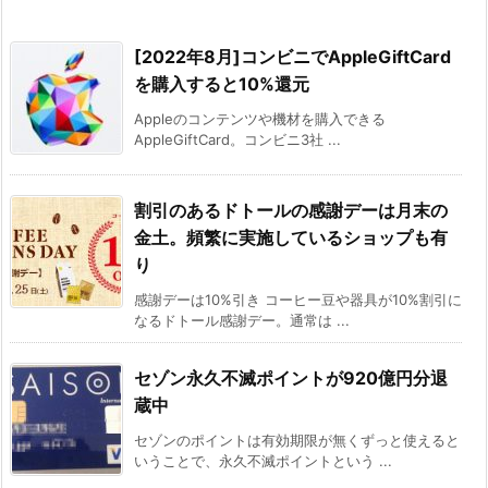
[2022年8月]コンビニでAppleGiftCard
を購入すると10%還元
Appleのコンテンツや機材を購入できる
AppleGiftCard。コンビニ3社 ...
割引のあるドトールの感謝デーは月末の
金土。頻繁に実施しているショップも有
り
感謝デーは10%引き コーヒー豆や器具が10%割引に
なるドトール感謝デー。通常は ...
セゾン永久不滅ポイントが920億円分退
蔵中
セゾンのポイントは有効期限が無くずっと使えると
いうことで、永久不滅ポイントという ...