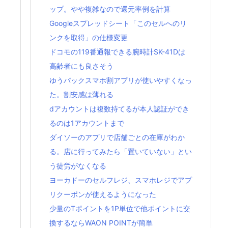
ップ。やや複雑なので還元率例を計算
Googleスプレッドシート「このセルへのリ
ンクを取得」の仕様変更
ドコモの119番通報できる腕時計SK-41Dは
高齢者にも良さそう
ゆうパックスマホ割アプリが使いやすくなっ
た。割安感は薄れる
dアカウントは複数持てるが本人認証ができ
るのは1アカウントまで
ダイソーのアプリで店舗ごとの在庫がわか
る。店に行ってみたら「置いていない」とい
う徒労がなくなる
ヨーカドーのセルフレジ、スマホレジでアプ
リクーポンが使えるようになった
少量のTポイントを1P単位で他ポイントに交
換するならWAON POINTが簡単