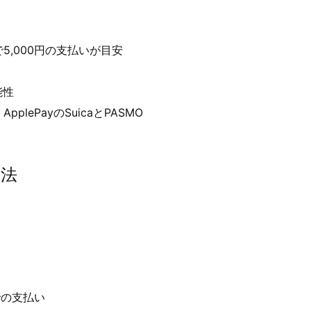
で5,000円の支払いが目安
能性
plePayのSuicaとPASMO
方法
sでの支払い