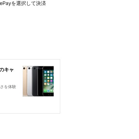
lePayを選択して決済
けのキャ
さを体験