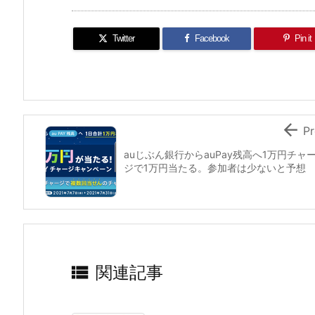
Twitter
Facebook
Pin it

Pr
auじぶん銀行からauPay残高へ1万円チャ
ジで1万円当たる。参加者は少ないと予想

関連記事