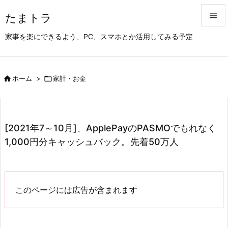
たまトラ


家事を楽にできるよう、PC、スマホとか活用してみる予定
メニュ

サイド

ホーム
>

家計・お金

前へ

次へ
[2021年7～10月]、ApplePayのPASMOでもれなく

1,000円分キャッシュバック。先着50万人
検索
このページには広告が含まれます