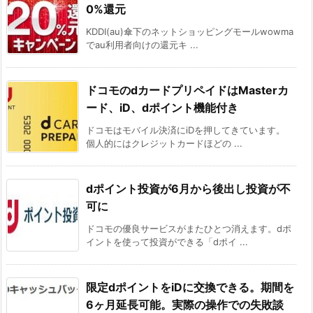
0%還元
KDDI(au)傘下のネットショッピングモールwowma
でau利用者向けの還元キ ...
ドコモのdカードプリペイドはMasterカ
ード、iD、dポイント機能付き
ドコモはモバイル決済にiDを押してきています。
個人的にはクレジットカードほどの ...
dポイント投資が6月から後出し投資が不
可に
ドコモの優良サービスがまたひとつ消えます。dポ
イントを使って投資ができる「dポイ ...
限定dポイントをiDに交換できる。期間を
6ヶ月延長可能。実際の操作での失敗談