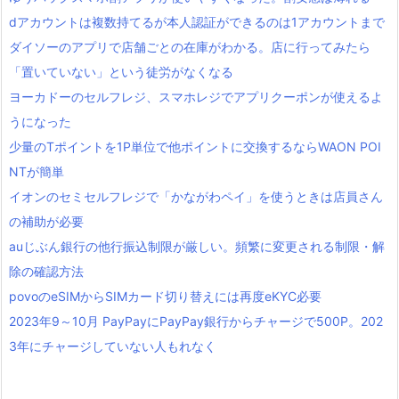
dアカウントは複数持てるが本人認証ができるのは1アカウントまで
ダイソーのアプリで店舗ごとの在庫がわかる。店に行ってみたら
「置いていない」という徒労がなくなる
ヨーカドーのセルフレジ、スマホレジでアプリクーポンが使えるよ
うになった
少量のTポイントを1P単位で他ポイントに交換するならWAON POI
NTが簡単
イオンのセミセルフレジで「かながわペイ」を使うときは店員さん
の補助が必要
auじぶん銀行の他行振込制限が厳しい。頻繁に変更される制限・解
除の確認方法
povoのeSIMからSIMカード切り替えには再度eKYC必要
2023年9～10月 PayPayにPayPay銀行からチャージで500P。202
3年にチャージしていない人もれなく