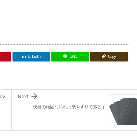
LinkedIn
LINE
Copy

ev
Next
便器の頑固な汚れは紙やすりで落とす