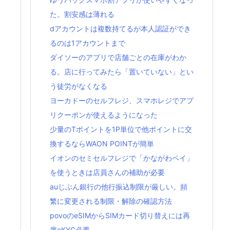
た。割安感は薄れる
dアカウントは複数持てるが本人認証ができ
るのは1アカウントまで
ダイソーのアプリで店舗ごとの在庫がわか
る。店に行ってみたら「置いていない」とい
う徒労がなくなる
ヨーカドーのセルフレジ、スマホレジでアプ
リクーポンが使えるようになった
少量のTポイントを1P単位で他ポイントに交
換するならWAON POINTが簡単
イオンのセミセルフレジで「かながわペイ」
を使うときは店員さんの補助が必要
auじぶん銀行の他行振込制限が厳しい。頻
繁に変更される制限・解除の確認方法
povoのeSIMからSIMカード切り替えには再
度eKYC必要