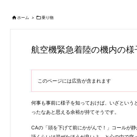

ホーム
>

乗り物
航空機緊急着陸の機内の様
このページには広告が含まれます
何事も事前に様子を知っておけば、いざという
ったなあと思える余裕が持てそうです。
CAの「頭を下げて前にかがんで！」コールが
語くらいは混ぜたほうが良いよ。と心の中で突