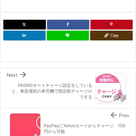
Copy

Next
PASMOオートチャージ設定をしている
と、東急電鉄の券売機で指定額チャージが
できる

Prev
PayPayにYahooカードからチャージ、100
円から可能