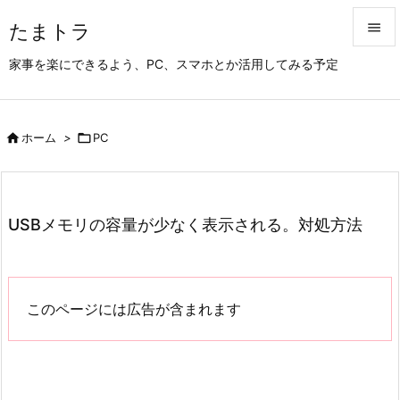
たまトラ


家事を楽にできるよう、PC、スマホとか活用してみる予定
メニュ

サイド

ホーム
>

PC

前へ

次へ
USBメモリの容量が少なく表示される。対処方法

検索
このページには広告が含まれます