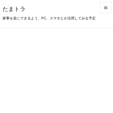
たまトラ


家事を楽にできるよう、PC、スマホとか活用してみる予定
メニュ

サイド

前へ

次へ

検索