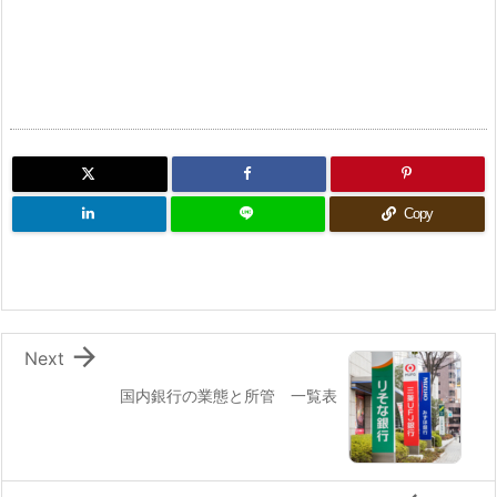
Copy

Next
国内銀行の業態と所管 一覧表