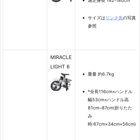
適正身長 142-180cm
サイズは
リンク先
の写真
参照
MIRACLE
LIGHT 6
重量 約6.7kg
*全長116cm×ハンドル
幅53cm×ハンドル高
81cm~87cm(折りたた
み
時:67cm×34cm×56cm)