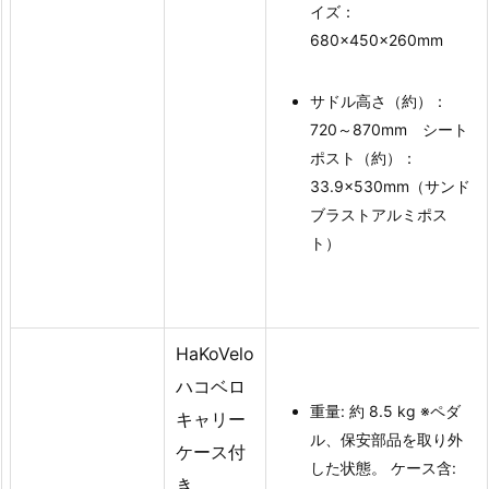
イズ：
680×450×260mm
サドル高さ（約）：
720～870mm シート
ポスト（約）：
33.9×530mm（サンド
ブラストアルミポス
ト）
HaKoVelo
ハコベロ
重量: 約 8.5 kg ※ペダ
キャリー
ル、保安部品を取り外
ケース付
した状態。 ケース含:
き