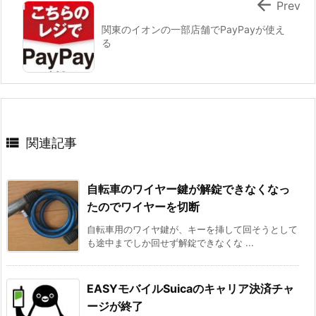

Prev
関東のイオンの一部店舗でPayPayが使え
る

関連記事
自転車のワイヤー鍵が解錠できなくなっ
たのでワイヤーを切断
自転車用のワイヤ鍵が、キーを挿して回そうとして
も途中までしか回せず解錠できなくな ...
EASYモバイルSuicaのキャリア決済チャ
ージが終了