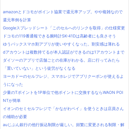
amazonとドコモがポイント協業で還元率アップ。やや複雑なので
還元率例を計算
Googleスプレッドシート「このセルへのリンクを取得」の仕様変更
ドコモの119番通報できる腕時計SK-41Dは高齢者にも良さそう
ゆうパックスマホ割アプリが使いやすくなった。割安感は薄れる
dアカウントは複数持てるが本人認証ができるのは1アカウントまで
ダイソーのアプリで店舗ごとの在庫がわかる。店に行ってみたら
「置いていない」という徒労がなくなる
ヨーカドーのセルフレジ、スマホレジでアプリクーポンが使えるよ
うになった
少量のTポイントを1P単位で他ポイントに交換するならWAON POI
NTが簡単
イオンのセミセルフレジで「かながわペイ」を使うときは店員さん
の補助が必要
auじぶん銀行の他行振込制限が厳しい。頻繁に変更される制限・解