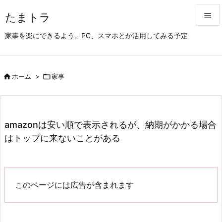
たまトラ


家事を楽にできるよう、PC、スマホとか活用してみる予定
メニュ

サイド

ホーム
>

家事

前へ

次へ
amazonは安い順で表示されるが、納期がかかる場合

はトップに来ないことがある
検索
このページには広告が含まれます