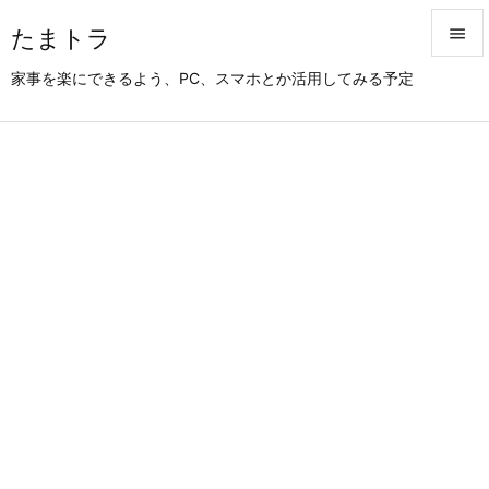
たまトラ


家事を楽にできるよう、PC、スマホとか活用してみる予定
メニュ

サイド

前へ

次へ

検索