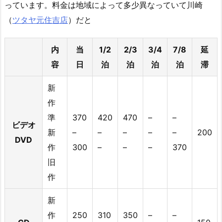
っています。料金は地域によって多少異なっていて川崎
（
ツタヤ元住吉店
）だと
内
当
1/2
2/3
3/4
7/8
延
容
日
泊
泊
泊
泊
滞
新
作
準
370
420
470
–
–
ビデオ
新
–
–
–
–
–
200
DVD
作
300
–
–
–
370
旧
作
新
作
250
310
350
–
–