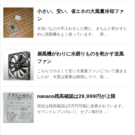
小さい、安い、省エネの大風量冷却ファ
ン
水洗いなどの手入れをした際に、きちんと乾かすた
めに扇風機をよく使っています。 掃 ...
扇風機がわりに水廻りものを乾かす送風
ファン
こちらで小さくて安い大風量ファンについて書きま
したが、今度は風量は確保しつつ、低 ...
nanaco残高確認は29,999円が上限
現在は残高確認は5万円可能に改善されています。
セブンイレブンのレジ、セブン銀行A ...