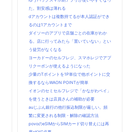
た。割安感は薄れる
dアカウントは複数持てるが本人認証ができ
るのは1アカウントまで
ダイソーのアプリで店舗ごとの在庫がわか
る。店に行ってみたら「置いていない」とい
う徒労がなくなる
ヨーカドーのセルフレジ、スマホレジでアプ
リクーポンが使えるようになった
少量のTポイントを1P単位で他ポイントに交
換するならWAON POINTが簡単
イオンのセミセルフレジで「かながわペイ」
を使うときは店員さんの補助が必要
auじぶん銀行の他行振込制限が厳しい。頻
繁に変更される制限・解除の確認方法
povoのeSIMからSIMカード切り替えには再
度eKYC必要