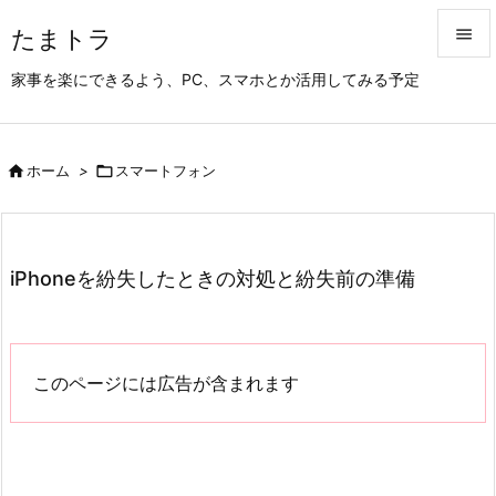
たまトラ


家事を楽にできるよう、PC、スマホとか活用してみる予定
メニュ

サイド

ホーム
>

スマートフォン

前へ

次へ
iPhoneを紛失したときの対処と紛失前の準備

検索
このページには広告が含まれます