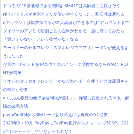
ドコモの119番通報できる腕時計SK-41Dは高齢者にも良さそう
ゆうパックスマホ割アプリが使いやすくなった。割安感は薄れる
dアカウントは複数持てるが本人認証ができるのは1アカウントまで
ダイソーのアプリで店舗ごとの在庫がわかる。店に行ってみたら
「置いていない」という徒労がなくなる
ヨーカドーのセルフレジ、スマホレジでアプリクーポンが使えるよ
うになった
少量のTポイントを1P単位で他ポイントに交換するならWAON POI
NTが簡単
イオンのセミセルフレジで「かながわペイ」を使うときは店員さん
の補助が必要
auじぶん銀行の他行振込制限が厳しい。頻繁に変更される制限・解
除の確認方法
povoのeSIMからSIMカード切り替えには再度eKYC必要
2023年9～10月 PayPayにPayPay銀行からチャージで500P。202
3年にチャージしていない人もれなく