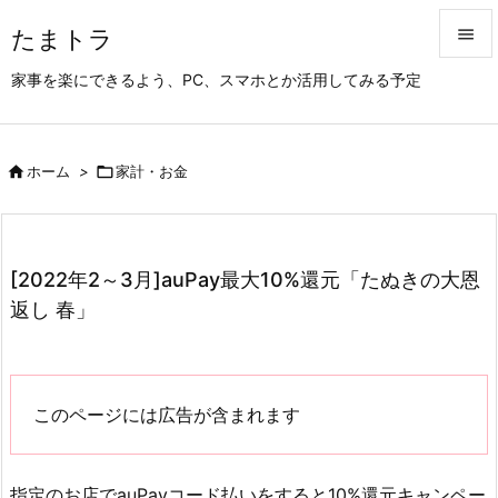
たまトラ


家事を楽にできるよう、PC、スマホとか活用してみる予定
メニュ

サイド

ホーム
>

家計・お金

前へ

次へ
[2022年2～3月]auPay最大10%還元「たぬきの大恩

返し 春」
検索
このページには広告が含まれます
指定のお店でauPayコード払いをすると10%還元キャンペー