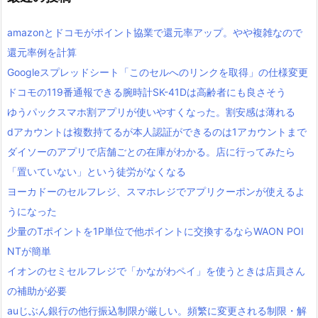
amazonとドコモがポイント協業で還元率アップ。やや複雑なので
還元率例を計算
Googleスプレッドシート「このセルへのリンクを取得」の仕様変更
ドコモの119番通報できる腕時計SK-41Dは高齢者にも良さそう
ゆうパックスマホ割アプリが使いやすくなった。割安感は薄れる
dアカウントは複数持てるが本人認証ができるのは1アカウントまで
ダイソーのアプリで店舗ごとの在庫がわかる。店に行ってみたら
「置いていない」という徒労がなくなる
ヨーカドーのセルフレジ、スマホレジでアプリクーポンが使えるよ
うになった
少量のTポイントを1P単位で他ポイントに交換するならWAON POI
NTが簡単
イオンのセミセルフレジで「かながわペイ」を使うときは店員さん
の補助が必要
auじぶん銀行の他行振込制限が厳しい。頻繁に変更される制限・解