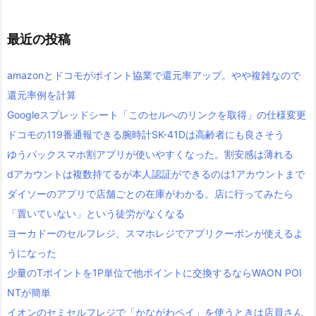
最近の投稿
amazonとドコモがポイント協業で還元率アップ。やや複雑なので
還元率例を計算
Googleスプレッドシート「このセルへのリンクを取得」の仕様変更
ドコモの119番通報できる腕時計SK-41Dは高齢者にも良さそう
ゆうパックスマホ割アプリが使いやすくなった。割安感は薄れる
dアカウントは複数持てるが本人認証ができるのは1アカウントまで
ダイソーのアプリで店舗ごとの在庫がわかる。店に行ってみたら
「置いていない」という徒労がなくなる
ヨーカドーのセルフレジ、スマホレジでアプリクーポンが使えるよ
うになった
少量のTポイントを1P単位で他ポイントに交換するならWAON POI
NTが簡単
イオンのセミセルフレジで「かながわペイ」を使うときは店員さん