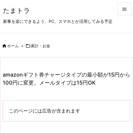
たまトラ


家事を楽にできるよう、PC、スマホとか活用してみる予定
メニュ

サイド

ホーム
>

家計・お金

前へ

次へ
amazonギフト券チャージタイプの最小額が15円から

100円に変更。メールタイプは15円OK
検索
このページには広告が含まれます