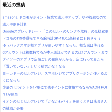
最近の投稿
amazonとドコモがポイント協業で還元率アップ。やや複雑なので
還元率例を計算
Googleスプレッドシート「このセルへのリンクを取得」の仕様変更
ドコモの119番通報できる腕時計SK-41Dは高齢者にも良さそう
ゆうパックスマホ割アプリが使いやすくなった。割安感は薄れる
dアカウントは複数持てるが本人認証ができるのは1アカウントまで
ダイソーのアプリで店舗ごとの在庫がわかる。店に行ってみたら
「置いていない」という徒労がなくなる
ヨーカドーのセルフレジ、スマホレジでアプリクーポンが使えるよ
うになった
少量のTポイントを1P単位で他ポイントに交換するならWAON POI
NTが簡単
イオンのセミセルフレジで「かながわペイ」を使うときは店員さん
の補助が必要