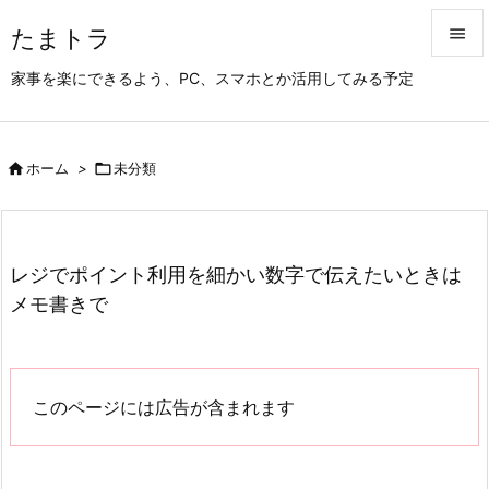
たまトラ


家事を楽にできるよう、PC、スマホとか活用してみる予定
メニュ

サイド

ホーム
>

未分類

前へ

次へ
レジでポイント利用を細かい数字で伝えたいときは

メモ書きで
検索
このページには広告が含まれます