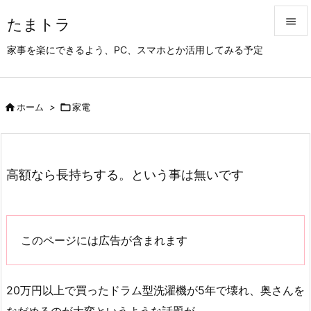
たまトラ


家事を楽にできるよう、PC、スマホとか活用してみる予定
メニュ

サイド

ホーム
>

家電

前へ

次へ
高額なら長持ちする。という事は無いです

検索
このページには広告が含まれます
20万円以上で買ったドラム型洗濯機が5年で壊れ、奥さんを
なだめるのが大変というような話題が。