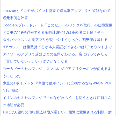
amazonとドコモがポイント協業で還元率アップ。やや複雑なので
還元率例を計算
Googleスプレッドシート「このセルへのリンクを取得」の仕様変更
ドコモの119番通報できる腕時計SK-41Dは高齢者にも良さそう
ゆうパックスマホ割アプリが使いやすくなった。割安感は薄れる
dアカウントは複数持てるが本人認証ができるのは1アカウントまで
ダイソーのアプリで店舗ごとの在庫がわかる。店に行ってみたら
「置いていない」という徒労がなくなる
ヨーカドーのセルフレジ、スマホレジでアプリクーポンが使えるよ
うになった
少量のTポイントを1P単位で他ポイントに交換するならWAON POI
NTが簡単
イオンのセミセルフレジで「かながわペイ」を使うときは店員さん
の補助が必要
auじぶん銀行の他行振込制限が厳しい。頻繁に変更される制限・解