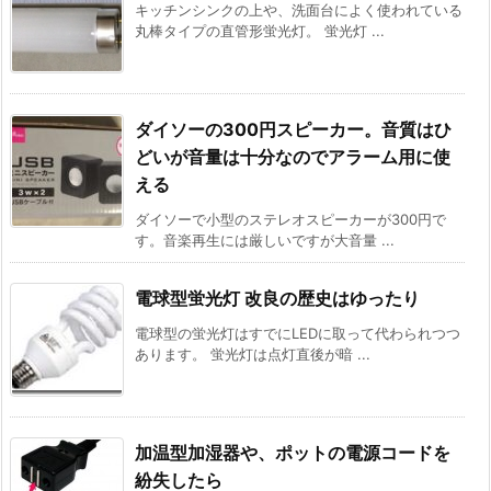
キッチンシンクの上や、洗面台によく使われている
丸棒タイプの直管形蛍光灯。 蛍光灯 ...
ダイソーの300円スピーカー。音質はひ
どいが音量は十分なのでアラーム用に使
える
ダイソーで小型のステレオスピーカーが300円で
す。音楽再生には厳しいですが大音量 ...
電球型蛍光灯 改良の歴史はゆったり
電球型の蛍光灯はすでにLEDに取って代わられつつ
あります。 蛍光灯は点灯直後が暗 ...
加温型加湿器や、ポットの電源コードを
紛失したら