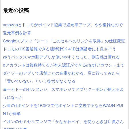
最近の投稿
amazonとドコモがポイント協業で還元率アップ。やや複雑なので
還元率例を計算
Googleスプレッドシート「このセルへのリンクを取得」の仕様変更
ドコモの119番通報できる腕時計SK-41Dは高齢者にも良さそう
ゆうパックスマホ割アプリが使いやすくなった。割安感は薄れる
dアカウントは複数持てるが本人認証ができるのは1アカウントまで
ダイソーのアプリで店舗ごとの在庫がわかる。店に行ってみたら
「置いていない」という徒労がなくなる
ヨーカドーのセルフレジ、スマホレジでアプリクーポンが使えるよ
うになった
少量のTポイントを1P単位で他ポイントに交換するならWAON POI
NTが簡単
イオンのセミセルフレジで「かながわペイ」を使うときは店員さん