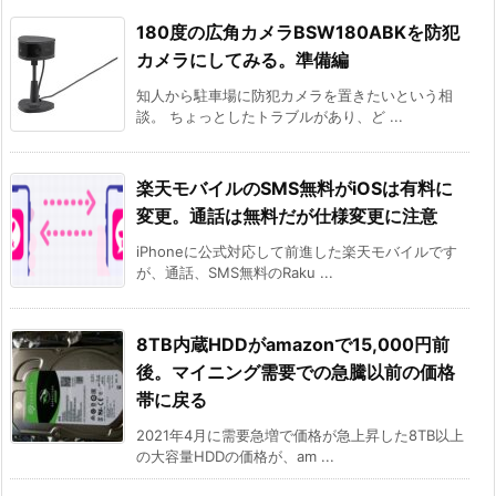
180度の広角カメラBSW180ABKを防犯
カメラにしてみる。準備編
知人から駐車場に防犯カメラを置きたいという相
談。 ちょっとしたトラブルがあり、ど ...
楽天モバイルのSMS無料がiOSは有料に
変更。通話は無料だが仕様変更に注意
iPhoneに公式対応して前進した楽天モバイルです
が、通話、SMS無料のRaku ...
8TB内蔵HDDがamazonで15,000円前
後。マイニング需要での急騰以前の価格
帯に戻る
2021年4月に需要急増で価格が急上昇した8TB以上
の大容量HDDの価格が、am ...