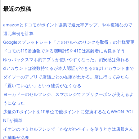
最近の投稿
amazonとドコモがポイント協業で還元率アップ。やや複雑なので
還元率例を計算
Googleスプレッドシート「このセルへのリンクを取得」の仕様変更
ドコモの119番通報できる腕時計SK-41Dは高齢者にも良さそう
ゆうパックスマホ割アプリが使いやすくなった。割安感は薄れる
dアカウントは複数持てるが本人認証ができるのは1アカウントまで
ダイソーのアプリで店舗ごとの在庫がわかる。店に行ってみたら
「置いていない」という徒労がなくなる
ヨーカドーのセルフレジ、スマホレジでアプリクーポンが使えるよ
うになった
少量のTポイントを1P単位で他ポイントに交換するならWAON POI
NTが簡単
イオンのセミセルフレジで「かながわペイ」を使うときは店員さん
の補助が必要