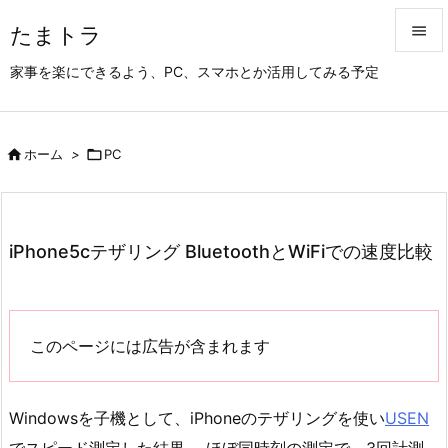
たまトラ


家事を楽にできるよう、PC、スマホとか活用してみる予定
メニュ

サイド

ホーム
>

PC

前へ

次へ
iPhone5cテザリング BluetoothとWiFiでの速度比較

検索
このページには広告が含まれます
Windowsを子機として、iPhoneのテザリングを使い
USEN
でスピード測定した結果。 ほぼ同時刻の測定で、3回計測