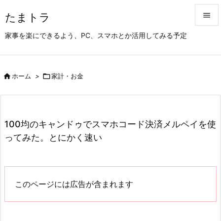
たまトラ


家事を楽にできるよう、PC、スマホとか活用してみる予定
メニュ

サイド

ホーム
>

家計・お金

前へ

次へ
100均のキャンドゥでスマホコード決済メルペイを使

ってみた。とにかく速い
検索
このページには広告が含まれます