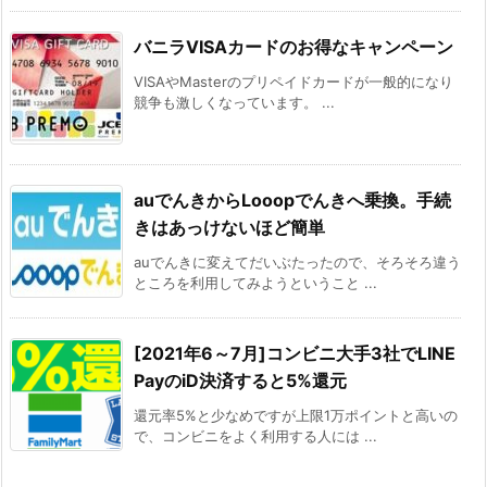
バニラVISAカードのお得なキャンペーン
VISAやMasterのプリペイドカードが一般的になり
競争も激しくなっています。 ...
auでんきからLooopでんきへ乗換。手続
きはあっけないほど簡単
auでんきに変えてだいぶたったので、そろそろ違う
ところを利用してみようということ ...
[2021年6～7月]コンビニ大手3社でLINE
PayのiD決済すると5%還元
還元率5%と少なめですが上限1万ポイントと高いの
で、コンビニをよく利用する人には ...