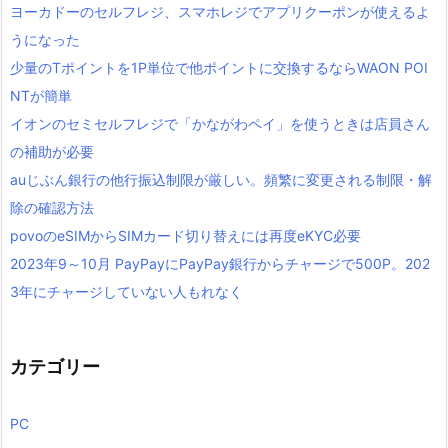
ヨーカドーのセルフレジ、スマホレジでアプリクーポンが使えるよ
うになった
少量のTポイントを1P単位で他ポイントに交換するならWAON POI
NTが簡単
イオンのセミセルフレジで「かながわペイ」を使うときは店員さん
の補助が必要
auじぶん銀行の他行振込制限が厳しい。頻繁に変更される制限・解
除の確認方法
povoのeSIMからSIMカード切り替えには再度eKYC必要
2023年9～10月 PayPayにPayPay銀行からチャージで500P。202
3年にチャージしていない人もれなく
カテゴリー
PC