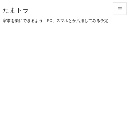
たまトラ


家事を楽にできるよう、PC、スマホとか活用してみる予定
メニュ

サイド

前へ

次へ

検索