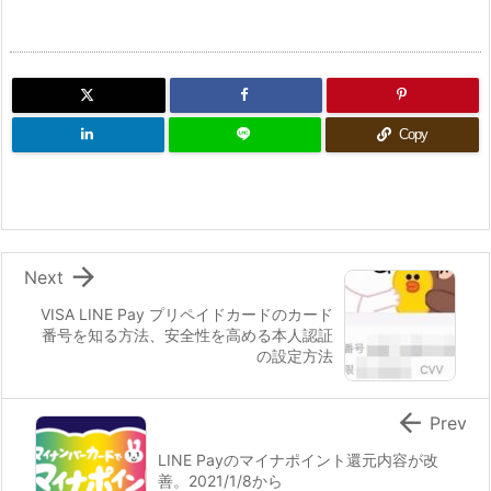
Copy

Next
VISA LINE Pay プリペイドカードのカード
番号を知る方法、安全性を高める本人認証
の設定方法

Prev
LINE Payのマイナポイント還元内容が改
善。2021/1/8から