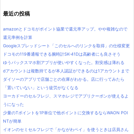
最近の投稿
amazonとドコモがポイント協業で還元率アップ。やや複雑なので
還元率例を計算
Googleスプレッドシート「このセルへのリンクを取得」の仕様変更
ドコモの119番通報できる腕時計SK-41Dは高齢者にも良さそう
ゆうパックスマホ割アプリが使いやすくなった。割安感は薄れる
dアカウントは複数持てるが本人認証ができるのは1アカウントまで
ダイソーのアプリで店舗ごとの在庫がわかる。店に行ってみたら
「置いていない」という徒労がなくなる
ヨーカドーのセルフレジ、スマホレジでアプリクーポンが使えるよ
うになった
少量のTポイントを1P単位で他ポイントに交換するならWAON POI
NTが簡単
イオンのセミセルフレジで「かながわペイ」を使うときは店員さん