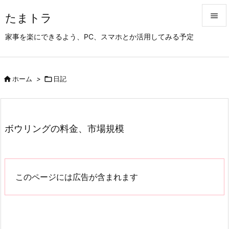
たまトラ


家事を楽にできるよう、PC、スマホとか活用してみる予定
メニュ

サイド

ホーム
>

日記

前へ

次へ
ボウリングの料金、市場規模

検索
このページには広告が含まれます