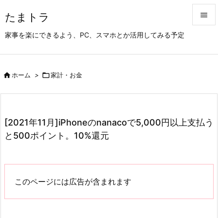
たまトラ


家事を楽にできるよう、PC、スマホとか活用してみる予定
メニュ

サイド

ホーム
>

家計・お金

前へ

次へ
[2021年11月]iPhoneのnanacoで5,000円以上支払う

と500ポイント。10%還元
検索
このページには広告が含まれます