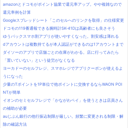
amazonとドコモがポイント協業で還元率アップ。やや複雑なので
還元率例を計算
Googleスプレッドシート「このセルへのリンクを取得」の仕様変更
ドコモの119番通報できる腕時計SK-41Dは高齢者にも良さそう
ゆうパックスマホ割アプリが使いやすくなった。割安感は薄れる
dアカウントは複数持てるが本人認証ができるのは1アカウントまで
ダイソーのアプリで店舗ごとの在庫がわかる。店に行ってみたら
「置いていない」という徒労がなくなる
ヨーカドーのセルフレジ、スマホレジでアプリクーポンが使えるよ
うになった
少量のTポイントを1P単位で他ポイントに交換するならWAON POI
NTが簡単
イオンのセミセルフレジで「かながわペイ」を使うときは店員さん
の補助が必要
auじぶん銀行の他行振込制限が厳しい。頻繁に変更される制限・解
除の確認方法