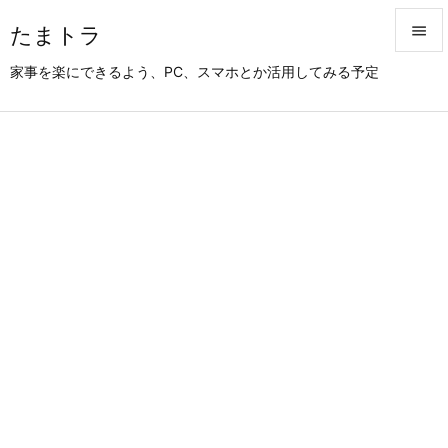
たまトラ


家事を楽にできるよう、PC、スマホとか活用してみる予定
メニュ

サイド

前へ

次へ

検索