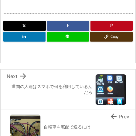
Copy

Next
世間の人達はスマホで何を利用しているん
だろ

Prev
自転車を宅配で送るには